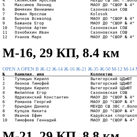
4    Силинский Ярослав              МБУДО СШ ЗВС г.Воло
5    Максимов Леонид                МАОУ ДО "СШОР № 4" 
6    Шемякин Вениамин               Сазоновская СОШ    
7    Рожин Ярослав                  Kolosok            
8    Бычков Всеволод                МАОУ ДО "СШОР № 4" 
9    Бажанов Егор                   МАОУ ДО "СШОР № 4" 
10   Торопов Артем                  Сазоновская СОШ    
11   Ознобихин Иван                 Сазоновская СОШ    
М-16, 29 КП, 8.4 км
OPEN A
OPEN B
Ж-12
Ж-14
Ж-16
Ж-21
Ж-35
Ж-50
М-12
М-14
1    Тупицын Кирилл                 Вытегорский ЦДиЮТ  
2    Леонов Тимофей                 Вытегорский ЦДиЮТ  
3    Чередин Кирилл                 Вытегорский ЦДиЮТ  
4    Филиппов Егор                  Сазоновская СОШ    
5    Ядрихинский Константин         МАОУ ДО "СШОР № 4" 
6    Романов Георгий                МАОУ ДО "СШОР № 4" 
7    Брындин Данила                 МБУДО СШ ЗВС г.Воло
8    Купцов Никита                  МАОУ ДО "СШОР № 4" 
9    Иванов Ефим                    Кадуйская спортшкол
М-21, 29 КП, 8.8 км