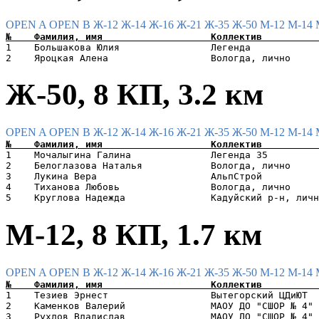
OPEN A
OPEN B
Ж-12
Ж-14
Ж-16
Ж-21
Ж-35
Ж-50
М-12
М-14
1    Большакова Юлия                Легенда            
Ж-50, 8 КП, 3.2 км
OPEN A
OPEN B
Ж-12
Ж-14
Ж-16
Ж-21
Ж-35
Ж-50
М-12
М-14
1    Мочалыгина Галина              Легенда 35         
2    Белоглазова Наталья            Вологда, лично     
3    Лукина Вера                    АльпСтрой          
4    Тиханова Любовь                Вологда, лично     
М-12, 8 КП, 1.7 км
OPEN A
OPEN B
Ж-12
Ж-14
Ж-16
Ж-21
Ж-35
Ж-50
М-12
М-14
1    Тезиев Эрнест                  Вытегорский ЦДиЮТ  
2    Каменков Валерий               МАОУ ДО "СШОР № 4" 
3    Рухлов Владислав               МАОУ ДО "СШОР № 4" 