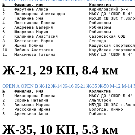
1    Фарутина Алиса                 Кирилловский р-н   
2    Пономарева Александра          МАОУ ДО "СШОР № 4" 
3    Галанина Яна                   МБУДО СШ ЗВС г.Воло
4    Постникова Полина              Робинзоны          
5    Андреева Валерия               Робинзоны          
6    Шваркова Мария                 Робинзоны          
7    Калинина Анастасия             Сазоновская СОШ    
8    Жестовская Мария               Легенда            
9    Яшина Полина                   Кадуйская спортшкол
10   Либина Анастасия               Кадуйская спортшкол
Ж-21, 29 КП, 8.4 км
OPEN A
OPEN B
Ж-12
Ж-14
Ж-16
Ж-21
Ж-35
Ж-50
М-12
М-14
1    Никанорова Полина              МАОУ ДО "СШОР № 4" 
2    Сорина Наталия                 АльпСтрой          
3    Вильмова Марина                МБУДО СШ ЗВС г.Воло
4    Рассохина Ирина                Вологда, лично     
Ж-35, 10 КП, 5.3 км