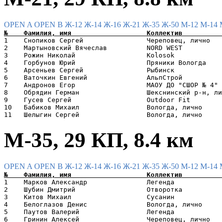
OPEN A
OPEN B
Ж-12
Ж-14
Ж-16
Ж-21
Ж-35
Ж-50
М-12
М-14
1    Снопиков Сергей                Череповец, лично   
2    Мартыновский Вячеслав          NORD WEST          
3    Рожин Николай                  Kolosok            
4    Горбунов Юрий                  Пряники Вологда    
5    Арсеньев Сергей                Рыбинск            
6    Ваточкин Евгений               АльпСтрой          
7    Андронов Егор                  МАОУ ДО "СШОР № 4" 
8    Обрядин Герман                 Шекснинский р-н, ли
9    Гусев Сергей                   Outdoor Fit        
10   Бабиков Михаил                 Вологда, лично     
М-35, 29 КП, 8.4 км
OPEN A
OPEN B
Ж-12
Ж-14
Ж-16
Ж-21
Ж-35
Ж-50
М-12
М-14
1    Марков Александр               Легенда            
2    Шубин Дмитрий                  Отворотка          
3    Китов Михаил                   Сусанин            
4    Белоглазов Денис               Вологда, лично     
5    Паутов Валерий                 Легенда            
6    Гринин Алексей                 Череповец, лично   