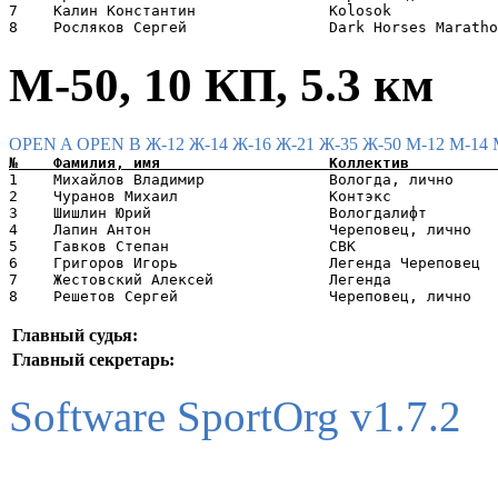
7    Калин Константин               Kolosok            
М-50, 10 КП, 5.3 км
OPEN A
OPEN B
Ж-12
Ж-14
Ж-16
Ж-21
Ж-35
Ж-50
М-12
М-14
1    Михайлов Владимир              Вологда, лично     
2    Чуранов Михаил                 Контэкс            
3    Шишлин Юрий                    Вологдалифт        
4    Лапин Антон                    Череповец, лично   
5    Гавков Степан                  СВК                
6    Григоров Игорь                 Легенда Череповец  
7    Жестовский Алексей             Легенда            
Главный судья:
Главный секретарь:
Software SportOrg v1.7.2