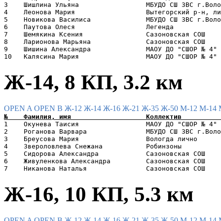
3    Шишлина Ульяна                 МБУДО СШ ЗВС г.Воло
4    Леонова Мария                  Вытегорский р-н, ли
5    Новикова Василиса              МБУДО СШ ЗВС г.Воло
6    Паутова Олеся                  Легенда            
7    Шемякина Ксения                Сазоновская СОШ    
8    Ларионова Марьяна              Сазоновская СОШ    
9    Шишина Александра              МАОУ ДО "СШОР № 4" 
Ж-14, 8 КП, 3.2 км
OPEN A
OPEN B
Ж-12
Ж-14
Ж-16
Ж-21
Ж-35
Ж-50
М-12
М-14
1    Окунева Таисия                 МАОУ ДО "СШОР № 4" 
2    Роганова Варвара               МБУДО СШ ЗВС г.Воло
3    Бреусова Мария                 Вологда лично      
4    Звероловлева Снежана           Робинзоны          
5    Сидорова Александра            Сазоновская СОШ    
6    Живуленкова Александра         Сазоновская СОШ    
Ж-16, 10 КП, 5.3 км
OPEN A
OPEN B
Ж-12
Ж-14
Ж-16
Ж-21
Ж-35
Ж-50
М-12
М-14