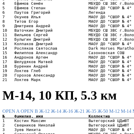
4    Ефимов Семён                   МБУДО СШ ЗВС г.Воло
5    Ефимов Степан                  МАОУ ДО "СШОР № 4" 
6    Паутов Григорий                Легенда            
7    Окунев Илья                    МАОУ ДО "СШОР № 4" 
8    Титов Егор                     МАОУ ДО "СШОР № 4" 
9    Дмитриев Андрей                МАОУ ДО "СШОР № 4" 
10   Ваточкин Дмитрий               МБУДО СШ ЗВС г.Воло
11   Вильмов Сергей                 МБУДО СШ ЗВС г.Воло
12   Булыгин Дмитрий                МБУДО СШ ЗВС г.Воло
13   Колпаков Дмитрий               МАОУ ДО "СШОР № 4" 
14   Росляков Святослав             Dark Horses Maratho
15   Филиппов Александр             Сазоновская СОШ    
16   Андронов Артем                 МАОУ ДО "СШОР № 4" 
17   Шелудяков Матвей               МАОУ ДО "СШОР № 4" 
18   Буренин Андрей                 МАОУ ДО "СШОР № 4" 
19   Локтев Глеб                    МАОУ ДО "СШОР № 4" 
20   Горохов Александр              МАОУ ДО "СШОР № 4" 
М-14, 10 КП, 5.3 км
OPEN A
OPEN B
Ж-12
Ж-14
Ж-16
Ж-21
Ж-35
Ж-50
М-12
М-14
1    Костин Максим                  Вытегорский ЦДиЮТ  
2    Свешников Николай              Вытегорский ЦДиЮТ  
3    Зуев Никита                    МАОУ ДО "СШОР № 4" 