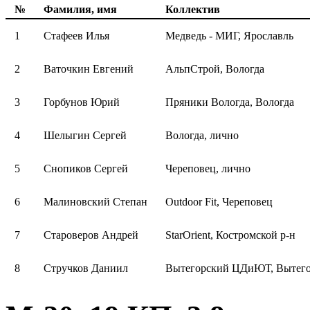
№
Фамилия, имя
Коллектив
1
Стафеев Илья
Медведь - МИГ, Ярославль
2
Ваточкин Евгений
АльпСтрой, Вологда
3
Горбунов Юрий
Пряники Вологда, Вологда
4
Шелыгин Сергей
Вологда, лично
5
Снопиков Сергей
Череповец, лично
6
Малиновский Степан
Outdoor Fit, Череповец
7
Староверов Андрей
StarOrient, Костромской р-н
8
Стручков Даниил
Вытегорский ЦДиЮТ, Вытего