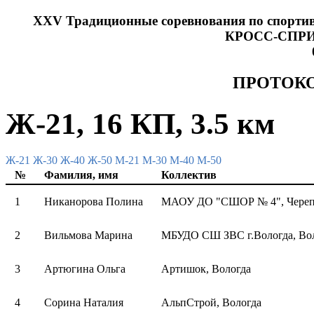
XXV Традиционные соревнования по спорти
КРОСС-СПРИН
ПРОТОКО
Ж-21, 16 КП, 3.5 км
Ж-21
Ж-30
Ж-40
Ж-50
М-21
М-30
М-40
М-50
№
Фамилия, имя
Коллектив
1
Никанорова Полина
МАОУ ДО "СШОР № 4", Череп
2
Вильмова Марина
МБУДО СШ ЗВС г.Вологда, Во
3
Артюгина Ольга
Артишок, Вологда
4
Сорина Наталия
АльпСтрой, Вологда