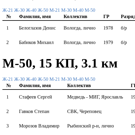
Ж-21
Ж-30
Ж-40
Ж-50
М-21
М-30
М-40
М-50
№
Фамилия, имя
Коллектив
ГР
Разря
1
Белоглазов Денис
Вологда, лично
1978
б/р
2
Бабиков Михаил
Вологда, лично
1979
б/р
М-50, 15 КП, 3.1 км
Ж-21
Ж-30
Ж-40
Ж-50
М-21
М-30
М-40
М-50
№
Фамилия, имя
Коллектив
Г
1
Стафеев Сергей
Медведь - МИГ, Ярославль
1
2
Гавков Степан
СВК, Череповец
1
3
Морозов Владимир
Рыбинский р-н, лично
1