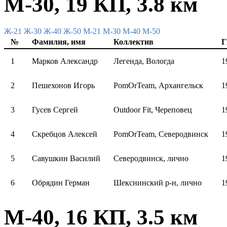
М-30, 19 КП, 3.8 км
Ж-21
Ж-30
Ж-40
Ж-50
М-21
М-30
М-40
М-50
№
Фамилия, имя
Коллектив
Г
1
Марков Александр
Легенда, Вологда
1
2
Пешехонов Игорь
PomOrTeam, Архангельск
1
3
Гусев Сергей
Outdoor Fit, Череповец
1
4
Скребцов Алексей
PomOrTeam, Северодвинск
1
5
Савушкин Василий
Северодвинск, лично
1
6
Обрядин Герман
Шекснинский р-н, лично
1
М-40, 16 КП, 3.5 км