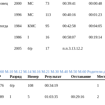
овец
2000
МС
73
00:39:41
00:00:48
1996
МС
113
00:40:16
00:01:23
логда
1984
КМС
95
00:42:58
00:04:05
1986
I
16
00:58:07
00:19:14
2005
б/р
17
п.п.3.13.12.2
-60
М-10
М-12
М-14
М-16
М-21
М-30
М-40
М-50
М-60
Родители-
Р
Разряд
Номер
Результат
Отставание
Мес
76
б/р
108
00:34:19
1
89
I
5
01:03:35
00:29:16
2