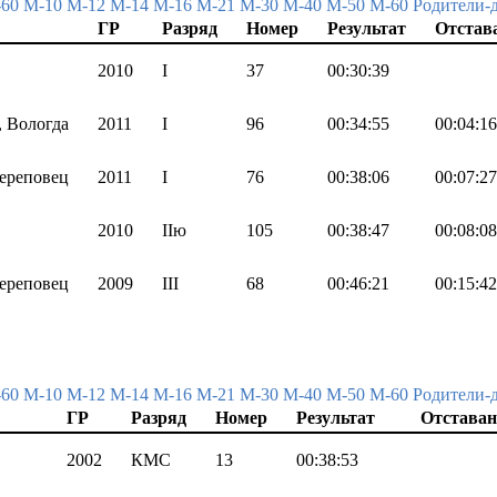
-60
М-10
М-12
М-14
М-16
М-21
М-30
М-40
М-50
М-60
Родители-
ГР
Разряд
Номер
Результат
Отстав
2010
I
37
00:30:39
 Вологда
2011
I
96
00:34:55
00:04:16
ереповец
2011
I
76
00:38:06
00:07:27
2010
IIю
105
00:38:47
00:08:08
ереповец
2009
III
68
00:46:21
00:15:42
-60
М-10
М-12
М-14
М-16
М-21
М-30
М-40
М-50
М-60
Родители-
ГР
Разряд
Номер
Результат
Отставан
2002
КМС
13
00:38:53