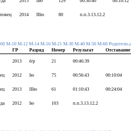
гда
2015
IIю
129
00:30:40
00:10:12
повец
2014
IIIю
80
п.п.3.13.12.2
-60
М-10
М-12
М-14
М-16
М-21
М-30
М-40
М-50
М-60
Родители-
ГР
Разряд
Номер
Результат
Отставание
2013
б/р
21
00:46:39
ец
2012
Iю
75
00:56:43
00:10:04
ец
2013
IIIю
61
01:10:43
00:24:04
да
2012
Iю
103
п.п.3.13.12.2