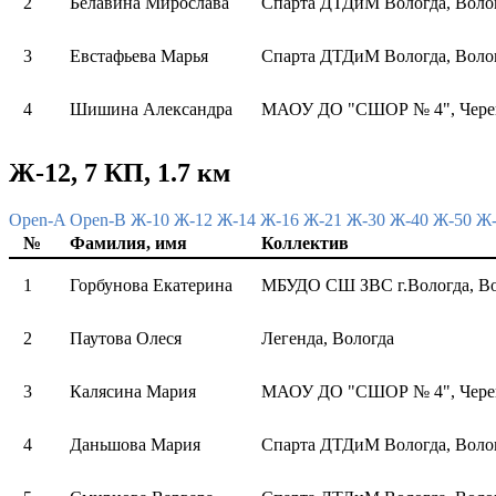
2
Белавина Мирослава
Спарта ДТДиМ Вологда, Воло
3
Евстафьева Марья
Спарта ДТДиМ Вологда, Воло
4
Шишина Александра
МАОУ ДО "СШОР № 4", Чере
Ж-12, 7 КП, 1.7 км
Open-A
Open-B
Ж-10
Ж-12
Ж-14
Ж-16
Ж-21
Ж-30
Ж-40
Ж-50
Ж
№
Фамилия, имя
Коллектив
1
Горбунова Екатерина
МБУДО СШ ЗВС г.Вологда, Во
2
Паутова Олеся
Легенда, Вологда
3
Калясина Мария
МАОУ ДО "СШОР № 4", Чере
4
Даньшова Мария
Спарта ДТДиМ Вологда, Воло