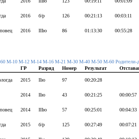
гда
2016
IIIю
123
00:19:11
00:01:09
гда
2016
б/р
126
00:21:13
00:03:11
повец
2016
IIIю
86
01:13:30
00:55:28
-60
М-10
М-12
М-14
М-16
М-21
М-30
М-40
М-50
М-60
Родители-
ГР
Разряд
Номер
Результат
Отстава
логда
2015
IIю
97
00:20:28
2014
IIю
43
00:21:25
00:00:57
повец
2014
IIIю
57
00:25:01
00:04:33
гда
2015
б/р
125
00:27:49
00:07:21