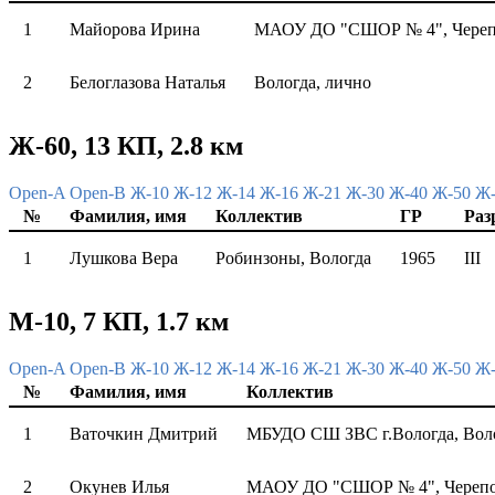
1
Майорова Ирина
МАОУ ДО "СШОР № 4", Череп
2
Белоглазова Наталья
Вологда, лично
Ж-60, 13 КП, 2.8 км
Open-A
Open-B
Ж-10
Ж-12
Ж-14
Ж-16
Ж-21
Ж-30
Ж-40
Ж-50
Ж
№
Фамилия, имя
Коллектив
ГР
Раз
1
Лушкова Вера
Робинзоны, Вологда
1965
III
М-10, 7 КП, 1.7 км
Open-A
Open-B
Ж-10
Ж-12
Ж-14
Ж-16
Ж-21
Ж-30
Ж-40
Ж-50
Ж
№
Фамилия, имя
Коллектив
1
Ваточкин Дмитрий
МБУДО СШ ЗВС г.Вологда, Вол
2
Окунев Илья
МАОУ ДО "СШОР № 4", Череп