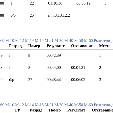
88
I
22
01:10:38
00:36:19
3
88
б/р
25
п.п.3.13.12.2
-60
М-10
М-12
М-14
М-16
М-21
М-30
М-40
М-50
М-60
Родители-
Разряд
Номер
Результат
Отставание
Место
79
I
8
00:42:39
1
83
I
3
00:44:00
00:01:21
2
79
б/р
27
00:48:44
00:06:05
3
-60
М-10
М-12
М-14
М-16
М-21
М-30
М-40
М-50
М-60
Родители-
ГР
Разряд
Номер
Результат
Отставани