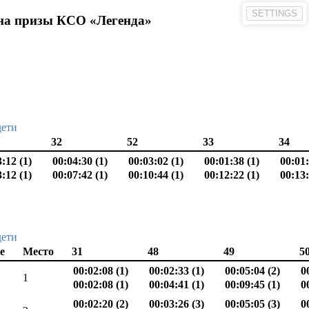
SETTINGS
на призы КСО «Легенда»
дети
32
52
33
34
:12 (1)
00:04:30 (1)
00:03:02 (1)
00:01:38 (1)
00:01:
:12 (1)
00:07:42 (1)
00:10:44 (1)
00:12:22 (1)
00:13:
дети
е
Место
31
48
49
5
00:02:08 (1)
00:02:33 (1)
00:05:04 (2)
0
1
00:02:08 (1)
00:04:41 (1)
00:09:45 (1)
0
00:02:20 (2)
00:03:26 (3)
00:05:05 (3)
0