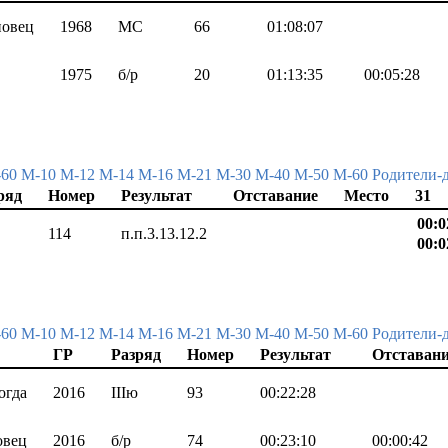
овец
1968
МС
66
01:08:07
1975
б/р
20
01:13:35
00:05:28
-60
М-10
М-12
М-14
М-16
М-21
М-30
М-40
М-50
М-60
Родители-
ряд
Номер
Результат
Отставание
Место
31
00:0
114
п.п.3.13.12.2
00:0
-60
М-10
М-12
М-14
М-16
М-21
М-30
М-40
М-50
М-60
Родители-
ГР
Разряд
Номер
Результат
Отставан
огда
2016
IIIю
93
00:22:28
овец
2016
б/р
74
00:23:10
00:00:42