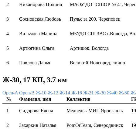
2
Никанорова Полина
МАОУ ДО "СШОР № 4", Череп
3
Сосновская Любовь
Пульс за 200, Череповец
4
Вильмова Марина
МБУДО СШ ЗВС г.Вологда, Во
5
Артюгина Ольга
Артишок, Вологда
6
Павлова Дарья
Великий Новгород, лично
Ж-30, 17 КП, 3.7 км
Open-A
Open-B
Ж-10
Ж-12
Ж-14
Ж-16
Ж-21
Ж-30
Ж-40
Ж-50
Ж
№
Фамилия, имя
Коллектив
Г
1
Сидорова Елена
Медведь - МИГ, Ярославль
19
2
Захаркив Наталья
PomOrTeam, Северодвинск
19