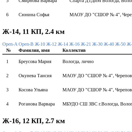
5
Смирнова Варвара
Спарта ДТДиМ Вологда, Воло
6
Сюнина Софья
МАОУ ДО "СШОР № 4", Чере
Ж-14, 11 КП, 2.4 км
Open-A
Open-B
Ж-10
Ж-12
Ж-14
Ж-16
Ж-21
Ж-30
Ж-40
Ж-50
Ж
№
Фамилия, имя
Коллектив
1
Бреусова Мария
Вологда, лично
2
Окунева Таисия
МАОУ ДО "СШОР № 4", Черепов
3
Косова Ульяна
МАОУ ДО "СШОР № 4", Черепов
4
Роганова Варвара
МБУДО СШ ЗВС г.Вологда, Волог
Ж-16, 12 КП, 2.7 км