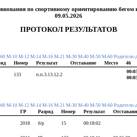
внования по спортивному ориентированию бегом 
09.05.2026
ПРОТОКОЛ РЕЗУЛЬТАТОВ
-60
М-10
М-12
М-14
М-16
М-21
М-30
М-40
М-50
М-60
Родители-
ряд
Номер
Результат
Отставание
Место
46
00:03
133
п.п.3.13.12.2
00:03
-60
М-10
М-12
М-14
М-16
М-21
М-30
М-40
М-50
М-60
Родители-
ГР
Разряд
Номер
Результат
Отставани
2018
б/р
15
00:18:02