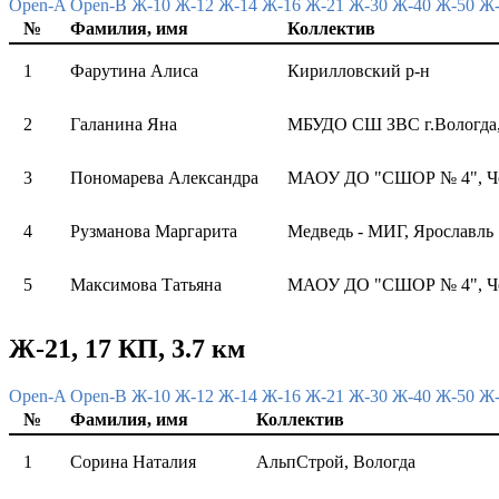
Open-A
Open-B
Ж-10
Ж-12
Ж-14
Ж-16
Ж-21
Ж-30
Ж-40
Ж-50
Ж
№
Фамилия, имя
Коллектив
1
Фарутина Алиса
Кирилловский р-н
2
Галанина Яна
МБУДО СШ ЗВС г.Вологда,
3
Пономарева Александра
МАОУ ДО "СШОР № 4", Ч
4
Рузманова Маргарита
Медведь - МИГ, Ярославль
5
Максимова Татьяна
МАОУ ДО "СШОР № 4", Ч
Ж-21, 17 КП, 3.7 км
Open-A
Open-B
Ж-10
Ж-12
Ж-14
Ж-16
Ж-21
Ж-30
Ж-40
Ж-50
Ж
№
Фамилия, имя
Коллектив
1
Сорина Наталия
АльпСтрой, Вологда