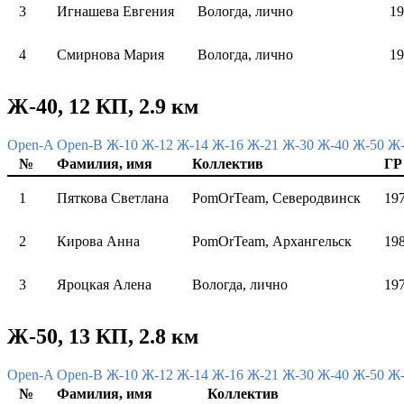
3
Игнашева Евгения
Вологда, лично
19
4
Смирнова Мария
Вологда, лично
19
Ж-40, 12 КП, 2.9 км
Open-A
Open-B
Ж-10
Ж-12
Ж-14
Ж-16
Ж-21
Ж-30
Ж-40
Ж-50
Ж
№
Фамилия, имя
Коллектив
ГР
1
Пяткова Светлана
PomOrTeam, Северодвинск
19
2
Кирова Анна
PomOrTeam, Архангельск
19
3
Яроцкая Алена
Вологда, лично
19
Ж-50, 13 КП, 2.8 км
Open-A
Open-B
Ж-10
Ж-12
Ж-14
Ж-16
Ж-21
Ж-30
Ж-40
Ж-50
Ж
№
Фамилия, имя
Коллектив