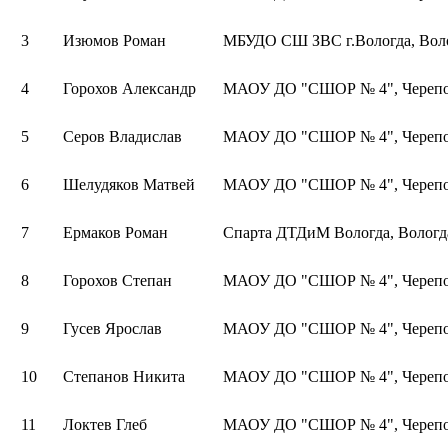
3
Изюмов Роман
МБУДО СШ ЗВС г.Вологда, Вол
4
Горохов Александр
МАОУ ДО "СШОР № 4", Череп
5
Серов Владислав
МАОУ ДО "СШОР № 4", Череп
6
Шелудяков Матвей
МАОУ ДО "СШОР № 4", Череп
7
Ермаков Роман
Спарта ДТДиМ Вологда, Вологд
8
Горохов Степан
МАОУ ДО "СШОР № 4", Череп
9
Гусев Ярослав
МАОУ ДО "СШОР № 4", Череп
10
Степанов Никита
МАОУ ДО "СШОР № 4", Череп
11
Локтев Глеб
МАОУ ДО "СШОР № 4", Череп