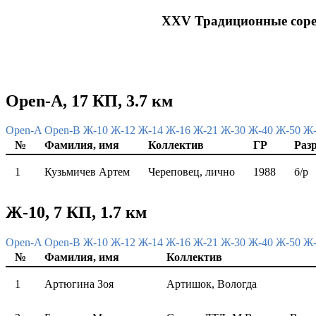
XXV Традиционные соре
Open-A, 17 КП, 3.7 км
Open-A
Open-B
Ж-10
Ж-12
Ж-14
Ж-16
Ж-21
Ж-30
Ж-40
Ж-50
Ж
№
Фамилия, имя
Коллектив
ГР
Раз
1
Кузьмичев Артем
Череповец, лично
1988
б/р
Ж-10, 7 КП, 1.7 км
Open-A
Open-B
Ж-10
Ж-12
Ж-14
Ж-16
Ж-21
Ж-30
Ж-40
Ж-50
Ж
№
Фамилия, имя
Коллектив
1
Артюгина Зоя
Артишок, Вологда